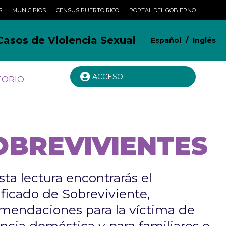
S
MUNICIPIOS
CENSUS PUERTO RICO
PORTAL DEL GOBIERNO
Casos de Violencia Sexual
Español
/
Inglés
ACCESO
TORIO
OBREVIVIENTES
sta lectura encontrarás el
ificado de Sobreviviente,
mendaciones para la víctima de