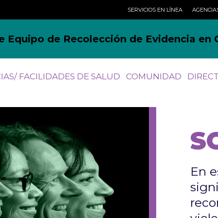
SERVICIOS EN LÍNEA
AGENCIA
e Equipo de Recolección de Evidencia en 
IAS/ FACILIDADES DE SALUD
COMUNIDAD
DIREC
S
En e
sign
reco